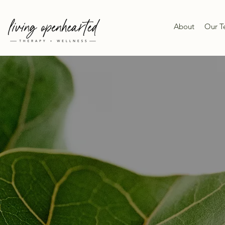
About
Our 