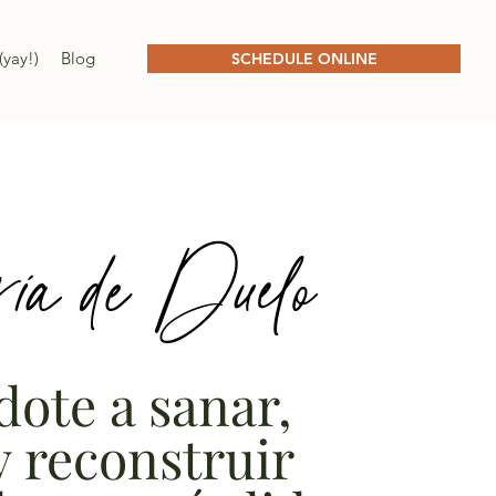
(yay!)
Blog
SCHEDULE ONLINE
ría de Duelo
ote a sanar,
y reconstruir