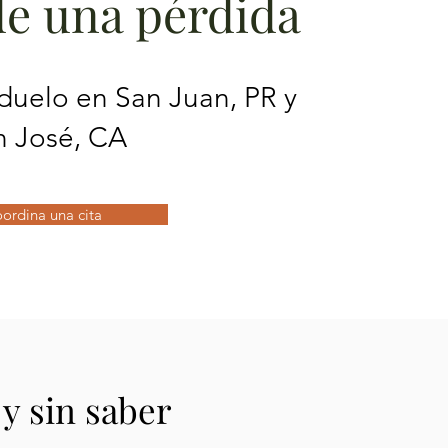
de una pérdida
 duelo en San Juan, PR y
n José, CA
ordina una cita
y sin saber