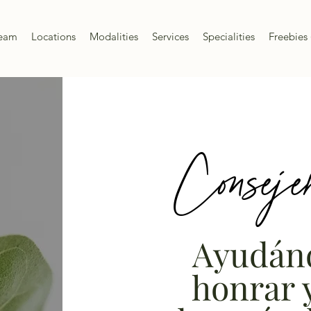
Team
Locations
Modalities
Services
Specialities
Freebies 
Conseje
Ayudánd
honrar 