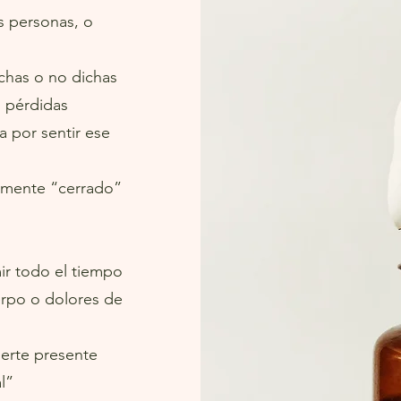
ras personas, o
chas o no dichas
s pérdidas
 por sentir ese
lmente “cerrado”
ir todo el tiempo
erpo o dolores de
nerte presente
l”